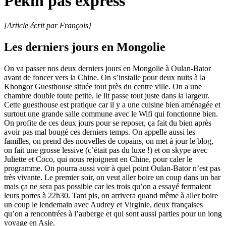
Pékin pas express
[Article écrit par François]
Les derniers jours en Mongolie
On va passer nos deux derniers jours en Mongolie à Oulan-Bator
avant de foncer vers la Chine. On s’installe pour deux nuits à la
Khongor Guesthouse située tout près du centre ville. On a une
chambre double toute petite, le lit passe tout juste dans la largeur.
Cette guesthouse est pratique car il y a une cuisine bien aménagée et
surtout une grande salle commune avec le Wifi qui fonctionne bien.
On profite de ces deux jours pour se reposer, ça fait du bien après
avoir pas mal bougé ces derniers temps. On appelle aussi les
familles, on prend des nouvelles de copains, on met à jour le blog,
on fait une grosse lessive (c’était pas du luxe !) et on skype avec
Juliette et Coco, qui nous rejoignent en Chine, pour caler le
programme. On pourra aussi voir à quel point Oulan-Bator n’est pas
très vivante. Le premier soir, on veut aller boire un coup dans un bar
mais ça ne sera pas possible car les trois qu’on a essayé fermaient
leurs portes à 22h30. Tant pis, on arrivera quand même à aller boire
un coup le lendemain avec Audrey et Virginie, deux françaises
qu’on a rencontrées à l’auberge et qui sont aussi parties pour un long
voyage en Asie.