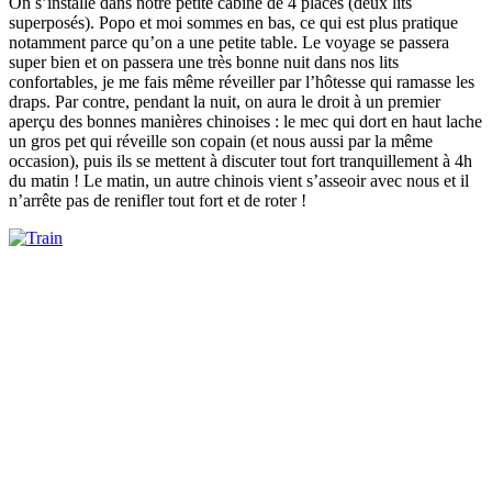
On s’installe dans notre petite cabine de 4 places (deux lits
superposés). Popo et moi sommes en bas, ce qui est plus pratique
notamment parce qu’on a une petite table. Le voyage se passera
super bien et on passera une très bonne nuit dans nos lits
confortables, je me fais même réveiller par l’hôtesse qui ramasse les
draps. Par contre, pendant la nuit, on aura le droit à un premier
aperçu des bonnes manières chinoises : le mec qui dort en haut lache
un gros pet qui réveille son copain (et nous aussi par la même
occasion), puis ils se mettent à discuter tout fort tranquillement à 4h
du matin ! Le matin, un autre chinois vient s’asseoir avec nous et il
n’arrête pas de renifler tout fort et de roter !
On arrive comme prévu à 11h du matin à Erlian, la première ville
chinoise à la frontière. Une fois la douane passée, on demande notre
chemin à une hôtesse pour aller à la gare de bus. Elle nous envoie
vers un type qui attend devant et qui propose de nous emmener
gratuitement. On se méfie, enfin surtout moi, mais au final il nous
emmènera au bon endroit sans qu’on ne dépense rien. Il nous
déposera juste chez un « copain » à lui qui nous propose directement
un bus pour Pékin. On refuse pour aller comparer avec les autres
compagnies et on a bien raison car on arrivera à négocier un trajet
moins cher avec une autre compagnie de bus. Avant de partir, on va
rapidement manger un plat qu’on trouve super bon, même s’il n’a
rien d’exceptionnel. On sent déjà que la Chine va nous plaire au