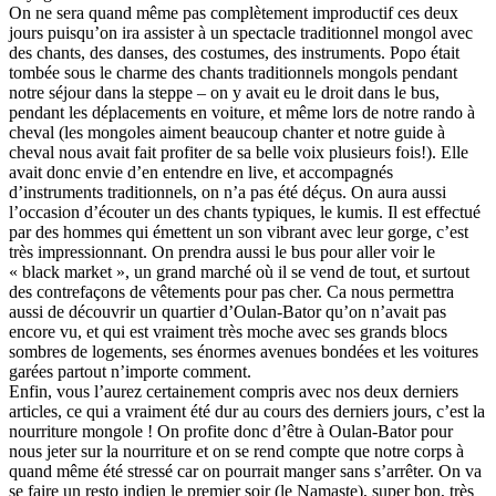
On ne sera quand même pas complètement improductif ces deux
jours puisqu’on ira assister à un spectacle traditionnel mongol avec
des chants, des danses, des costumes, des instruments. Popo était
tombée sous le charme des chants traditionnels mongols pendant
notre séjour dans la steppe – on y avait eu le droit dans le bus,
pendant les déplacements en voiture, et même lors de notre rando à
cheval (les mongoles aiment beaucoup chanter et notre guide à
cheval nous avait fait profiter de sa belle voix plusieurs fois!). Elle
avait donc envie d’en entendre en live, et accompagnés
d’instruments traditionnels, on n’a pas été déçus. On aura aussi
l’occasion d’écouter un des chants typiques, le kumis. Il est effectué
par des hommes qui émettent un son vibrant avec leur gorge, c’est
très impressionnant. On prendra aussi le bus pour aller voir le
« black market », un grand marché où il se vend de tout, et surtout
des contrefaçons de vêtements pour pas cher. Ca nous permettra
aussi de découvrir un quartier d’Oulan-Bator qu’on n’avait pas
encore vu, et qui est vraiment très moche avec ses grands blocs
sombres de logements, ses énormes avenues bondées et les voitures
garées partout n’importe comment.
Enfin, vous l’aurez certainement compris avec nos deux derniers
articles, ce qui a vraiment été dur au cours des derniers jours, c’est la
nourriture mongole ! On profite donc d’être à Oulan-Bator pour
nous jeter sur la nourriture et on se rend compte que notre corps à
quand même été stressé car on pourrait manger sans s’arrêter. On va
se faire un resto indien le premier soir (le Namaste), super bon, très