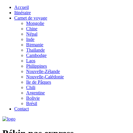
Accueil
Itinéraire
Carnet de voyage
Mongolie
Chine
Népal
Inde
Birmanie
Thaïlande
Cambodge
Laos
Philippines
Nouvelle-Zélande
Nouvelle-Calédonie
Ile de Pâques
Chili
Argentine
Bolivie
Brésil
Contact